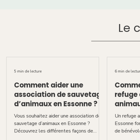
Le c
5 min de lecture
6 min de lectu
Comment aider une
Commen
association de sauvetage
refuge 
d’animaux en Essonne ?
animau
Vous souhaitez aider une association de
Un refuge a
sauvetage d’animaux en Essonne ?
Essonne fo
Découvrez les différentes façons de
de bénévole
soutenir un refuge local : bénévolat,
vétérinaire