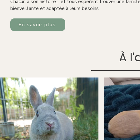
Chacun a son histoire… et tous espèrent trouver une famill
bienveillante et adaptée à leurs besoins.
En savoir plus
À l