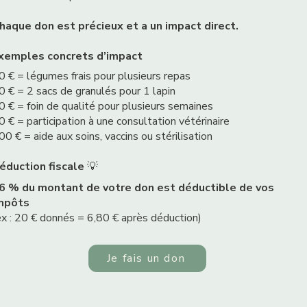
haque don est précieux et a un impact direct.
xemples concrets d’impact
0 € = légumes frais pour plusieurs repas
0 € = 2 sacs de granulés pour 1 lapin
0 € = foin de qualité pour plusieurs semaines
0 € = participation à une consultation vétérinaire
00 € = aide aux soins, vaccins ou stérilisation
éduction fiscale
💡
6 % du montant de votre don est déductible de vos
mpôts
ex : 20 € donnés = 6,80 € après déduction)
Je fais un don