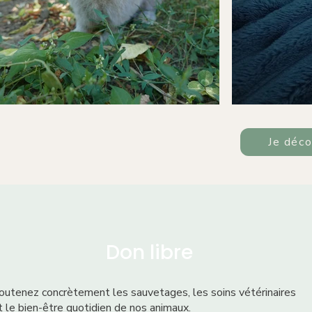
Je déco
Don libre
outenez concrètement les sauvetages, les soins vétérinaires
t le bien-être quotidien de nos animaux.